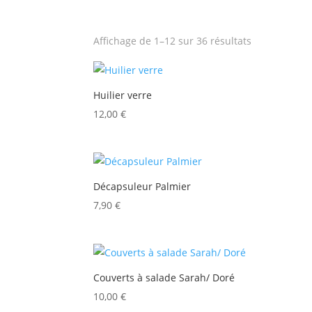
Trié
Affichage de 1–12 sur 36 résultats
du
plus
récent
Huilier verre
au
12,00
€
plus
ancien
Décapsuleur Palmier
7,90
€
Couverts à salade Sarah/ Doré
10,00
€