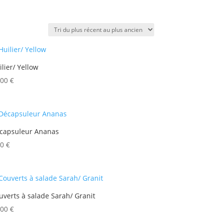
ilier/ Yellow
,00
€
capsuleur Ananas
90
€
uverts à salade Sarah/ Granit
,00
€