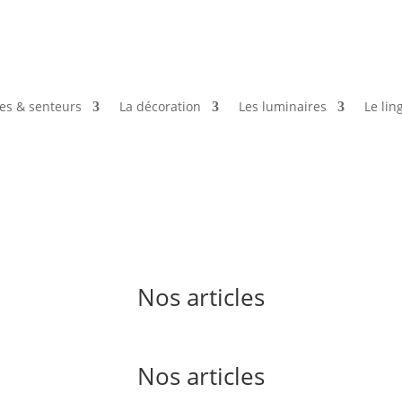
es & senteurs
La décoration
Les luminaires
Le lin
Nos articles
Nos articles