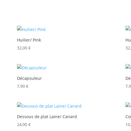
Huilier/ Pink
Hu
32,00
€
32
Décapsuleur
Dé
7,90
€
7,
Dessous de plat Laine/ Canard
Co
24,90
€
10