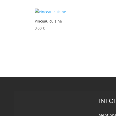
Pinceau cuisine
3,00
€
INFO
Mentions