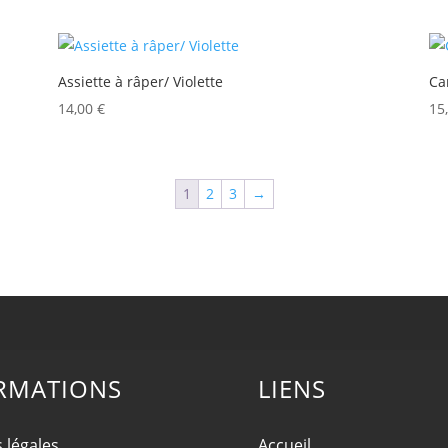
Assiette à râper/ Violette
Ca
14,00
€
15
1
2
3
→
RMATIONS
LIENS
 légales
Accueil