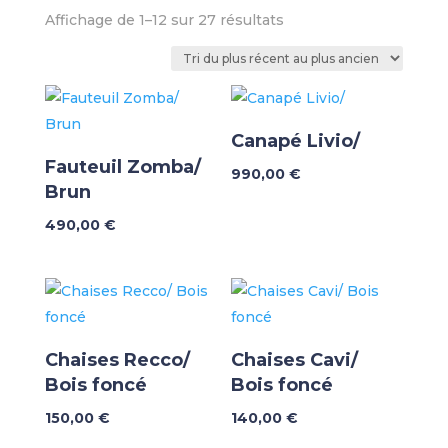
Trié
Affichage de 1–12 sur 27 résultats
du
plus
récent
au
plus
Canapé Livio/
ancien
Fauteuil Zomba/
990,00
€
Brun
490,00
€
Chaises Recco/
Chaises Cavi/
Bois foncé
Bois foncé
150,00
€
140,00
€