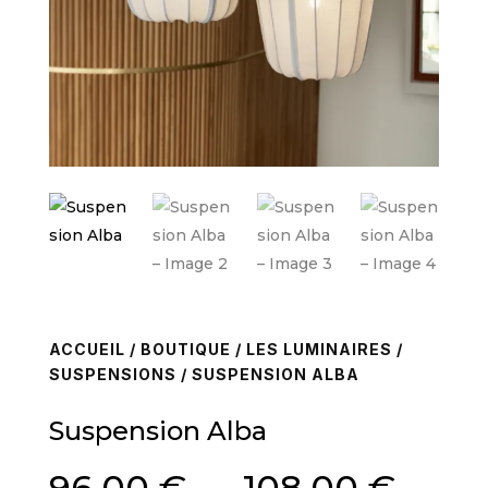
ACCUEIL
/
BOUTIQUE
/
LES LUMINAIRES
/
SUSPENSIONS
/ SUSPENSION ALBA
Suspension Alba
Plag
96,00
€
–
108,00
€