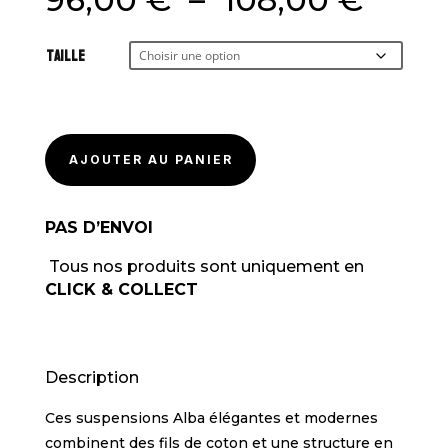
de
prix :
Taille
96,0
à
108,
AJOUTER AU PANIER
PAS D’ENVOI
Tous nos produits sont uniquement en
CLICK & COLLECT
Description
Ces suspensions Alba élégantes et modernes
combinent des fils de coton et une structure en