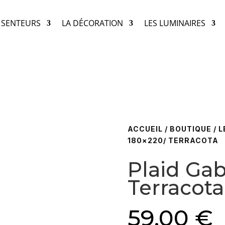
& SENTEURS
LA DÉCORATION
LES LUMINAIRES
ACCUEIL
/
BOUTIQUE
/
L
180×220/ TERRACOTA
Plaid Gab
Terracota
59,00
€