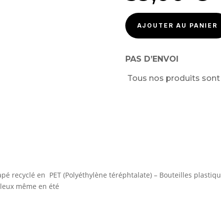
AJOUTER AU PANIER
PAS D’ENVOI
Tous nos produits son
apé recyclé en PET (Polyéthylène téréphtalate) – Bouteilles plastique
frileux même en été