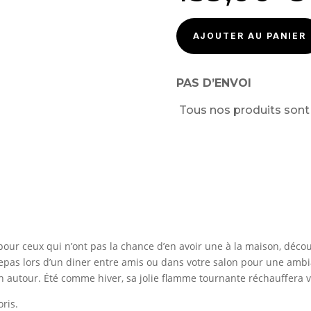
AJOUTER AU PANIER
PAS D’ENVOI
Tous nos produits son
our ceux qui n’ont pas la chance d’en avoir une à la maison, déco
epas lors d’un diner entre amis ou dans votre salon pour une ambi
n autour. Été comme hiver, sa jolie flamme tournante réchauffera v
ris.